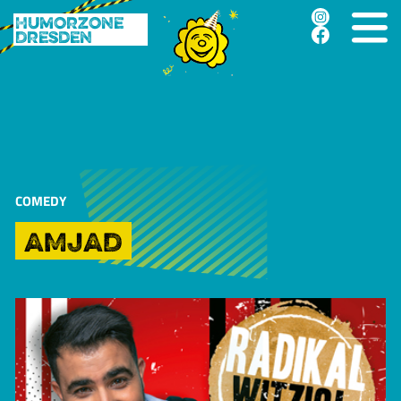
Humorzone
Dresden
COMEDY
AMJAD