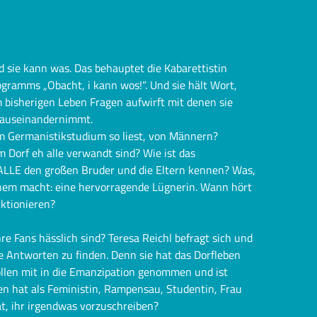
d sie kann was. Das behauptet die Kabarettistin
ogramms „Obacht, i kann wos!“. Und sie hält Wort,
 bisherigen Leben Fragen aufwirft mit denen sie
t auseinandernimmt.
im Germanistikstudium so liest, von Männern?
Dorf eh alle verwandt sind? Wie ist das
LLE den großen Bruder und die Eltern kennen? Was,
nem macht: eine hervorragende Lügnerin. Wann hört
nktionieren?
e Fans hässlich sind? Teresa Reichl befragt sich und
e Antworten zu finden. Denn sie hat das Dorfleben
rollen mit in die Emanzipation genommen und ist
en hat als Feministin, Rampensau, Studentin, Frau
t, ihr irgendwas vorzuschreiben?