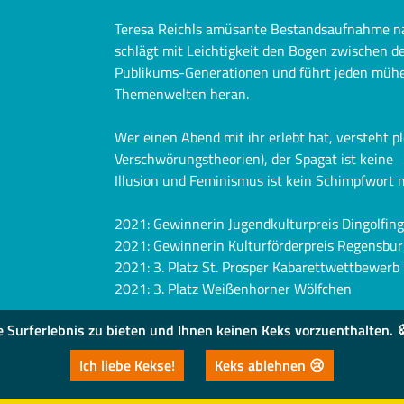
Teresa Reichls amüsante Bestandsaufnahme na
schlägt mit Leichtigkeit den Bogen zwischen d
Publikums-Generationen und führt jeden mühe
Themenwelten heran.
Wer einen Abend mit ihr erlebt hat, versteht p
Verschwörungstheorien), der Spagat ist keine
Illusion und Feminismus ist kein Schimpfwort 
2021: Gewinnerin Jugendkulturpreis Dingolfing
2021: Gewinnerin Kulturförderpreis Regensbur
2021: 3. Platz St. Prosper Kabarettwettbewerb
2021: 3. Platz Weißenhorner Wölfchen
urferlebnis zu bieten und Ihnen keinen Keks vorzuenthalten. 🍪
Ich liebe Kekse!
Keks ablehnen 😢