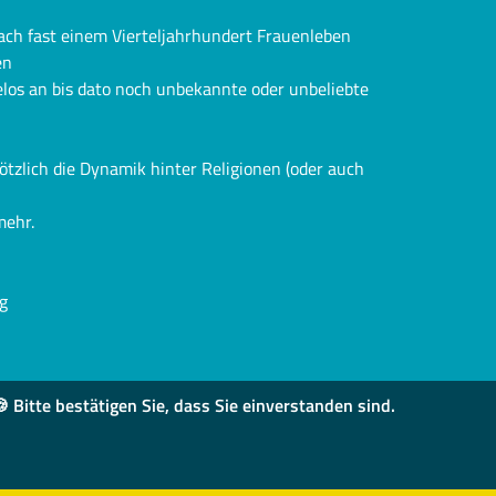
ch fast einem Vierteljahrhundert Frauenleben
en
los an bis dato noch unbekannte oder unbeliebte
lötzlich die Dynamik hinter Religionen (oder auch
mehr.
g
 Bitte bestätigen Sie, dass Sie einverstanden sind.