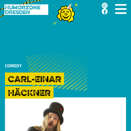
Humorzone
Dresden
COMEDY
CARL-EINAR
HÄCKNER