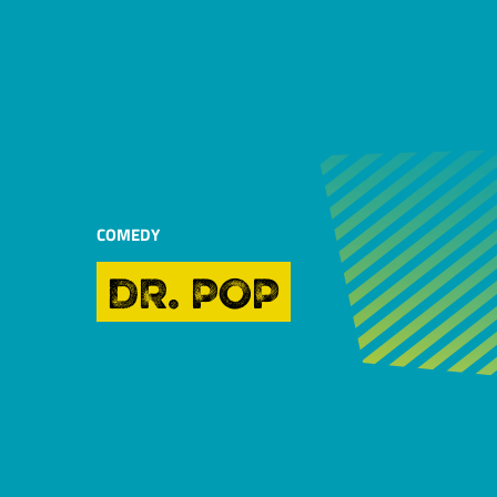
COMEDY
DR. POP