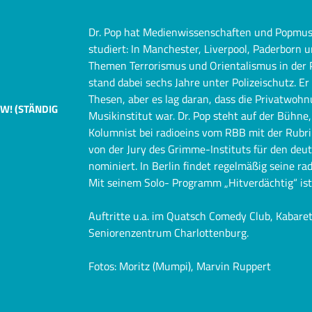
Dr. Pop hat Medienwissenschaften und Popmusi
studiert: In Manchester, Liverpool, Paderborn
Themen Terrorismus und Orientalismus in der P
stand dabei sechs Jahre unter Polizeischutz. E
Thesen, aber es lag daran, dass die Privatwoh
W! (STÄNDIG
Musikinstitut war. Dr. Pop steht auf der Bühne,
Kolumnist bei radioeins vom RBB mit der Rubri
von der Jury des Grimme-Instituts für den deu
nominiert. In Berlin findet regelmäßig seine r
Mit seinem Solo- Programm „Hitverdächtig“ is
Auftritte u.a. im Quatsch Comedy Club, Kabar
Seniorenzentrum Charlottenburg.
Fotos: Moritz (Mumpi), Marvin Ruppert