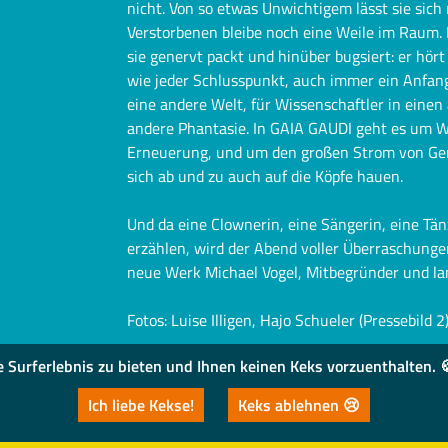
nicht. Von so etwas Unwichtigem lässt sie sich 
Verstorbenen bleibe noch eine Weile im Raum. H
sie genervt packt und hinüber bugsiert: er hör
wie jeder Schlusspunkt, auch immer ein Anfang
eine andere Welt, für Wissenschaftler in einen
andere Phantasie. In GAIA GAUDI geht es um W
Erneuerung, und um den großen Strom von Gen
sich ab und zu auch auf die Köpfe hauen.
Und da eine Clownerin, eine Sängerin, eine Tän
erzählen, wird der Abend voller Überraschungen
neue Werk Michael Vogel, Mitbegründer und lan
Fotos: Luise Illigen, Hajo Schueler (Pressebild 2
urferlebnis zu bieten und Ihnen keinen Keks vorzuenthalten. 🍪
Ich liebe Kekse!
Keks ablehnen 😢