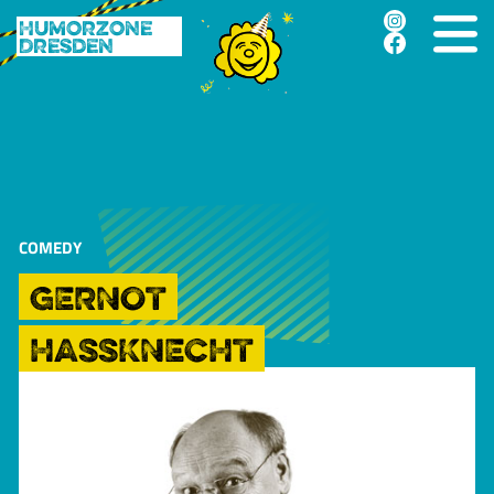
Humorzone
Dresden
COMEDY
GERNOT
HASSKNECHT