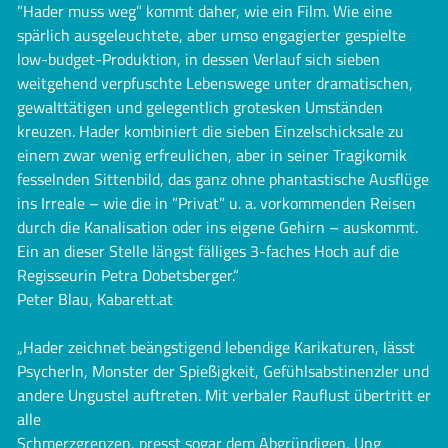
”Hader muss weg” kommt daher, wie ein Film. Wie eine
spärlich ausgeleuchtete, aber umso engagierter gespielte
low-budget-Produktion, in dessen Verlauf sich sieben
weitgehend verpfuschte Lebenswege unter dramatischen,
gewalttätigen und gelegentlich grotesken Umständen
kreuzen. Hader kombiniert die sieben Einzelschicksale zu
einem zwar wenig erfreulichen, aber in seiner Tragikomik
fesselnden Sittenbild, das ganz ohne phantastische Ausflüge
ins Irreale – wie die in ”Privat” u. a. vorkommenden Reisen
durch die Kanalisation oder ins eigene Gehirn – auskommt.
Ein an dieser Stelle längst fälliges 3-faches Hoch auf die
Regisseurin Petra Dobetsberger.“
Peter Blau, Kabarett.at
„Hader zeichnet beängstigend lebendige Karikaturen, lässt
Psycherln, Monster der Spießigkeit, Gefühlsabstinenzler und
andere Ungustel auftreten. Mit verbaler Rauflust übertritt er
alle
Schmerzgrenzen, presst sogar dem Abgründigen, Ung