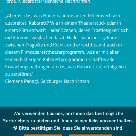
Jorda, Niederösterreichische Nachrichten
„Aber ist das, was Hader da in rasanten Rollenwechseln
ausbreitet, Kabarett? Wie in einem Theaterstück oder in
einem Film entwirft Hader Szenen, deren Trostlosigkeit sich
nicht immer weglachen lässt. Hader balanciert gekonnt
zwischen Tragödie und Komik und erreicht damit auch in
diesem Filmkabaretttheaterprogramm, was er mit allen
seinen bisherigen Kabarettprogrammen schaffte: alle
Erwartungshaltungen an das, was Kabarett ist, erfolgreich
zu zerstören.“
Clemens Panagl, Salzburger Nachrichten
Wir verwenden Cookies, um Ihnen das bestmögliche
Surferlebnis zu bieten und Ihnen keinen Keks vorzuenthalten.
🍪 Bitte bestätigen Sie, dass Sie einverstanden sind.
IMPRESSUM
|
DATENSCHUTZ