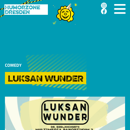
Humorzone
Dresden
COMEDY
LUKSAN WUNDER