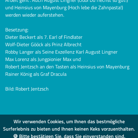
und Heinsius von Mayenburg (Hoch lebe die Zahnpasta!)
werden wieder auferstehen.
Besetzung:
Dieter Beckert als 7. Earl of Findlater
Wolf-Dieter Gööck als Prinz Albrecht
Robby Langer als Seine Exzellenz Karl August Lingner
Max Lorenz als Jungpionier Max und
Robert Jentzsch an den Tasten als Heinsius von Mayenburg
Rainer König als Graf Dracula
Bild: Robert Jentzsch
Wir verwenden Cookies, um Ihnen das bestmögliche
Surferlebnis zu bieten und Ihnen keinen Keks vorzuenthalten.
🍪 Bitte bestätigen Sie, dass Sie einverstanden sind.