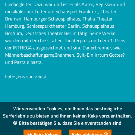
Liedbegleiter. Dazu war und ist er als Autor, Regisseur und
musikalischer Leiter am Schauspiel Frankfurt, Theater
Bremen, Hamburger Schauspielhaus, Thalia-Theater
Hamburg, Schlossparktheater Berlin, Schauspielhaus
Bochum, Deutsches Theater Berlin tätig. Seine Werke
wurden mit dem hessischen Theaterpreis und dem 1. Preis
der INTHEGA ausgezeichnet und sind Dauerbrenner, wie
Männerbeschaffungsmaßnahmen, Sylt-Ein Irrtum Gottes?
und Pasta e basta.
Foto: Jens van Zoest
Wir verwenden Cookies, um Ihnen das bestmögliche
Surferlebnis zu bieten und Ihnen keinen Keks vorzuenthalten.
🍪 Bitte bestätigen Sie, dass Sie einverstanden sind.
IMPRESSUM
|
DATENSCHUTZ
Ich liebe Kekse!
Keks ablehnen 😢