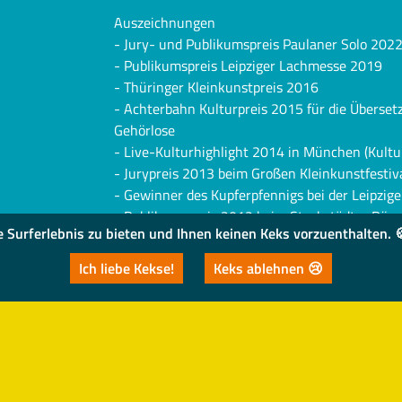
Auszeichnungen
- Jury- und Publikumspreis Paulaner Solo 202
- Publikumspreis Leipziger Lachmesse 2019
- Thüringer Kleinkunstpreis 2016
- Achterbahn Kulturpreis 2015 für die Überse
Gehörlose
- Live-Kulturhighlight 2014 in München (Kultu
- Jurypreis 2013 beim Großen Kleinkunstfestiv
- Gewinner des Kupferpfennigs bei der Leipzi
- Publikumspreis 2012 beim Stockstädter Röm
urferlebnis zu bieten und Ihnen keinen Keks vorzuenthalten. 🍪
- Gewinner 2011 der RBB fritz Nacht der Talen
Ich liebe Kekse!
Keks ablehnen 😢