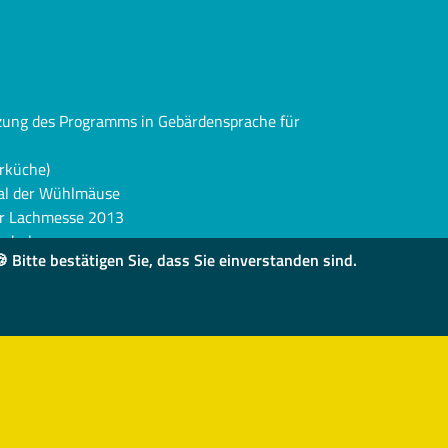
2
tzung des Programms in Gebärdensprache für
rküche)
al der Wühlmäuse
ger Lachmesse 2013
erhelm
 Bitte bestätigen Sie, dass Sie einverstanden sind.
te (Bereich Wort)