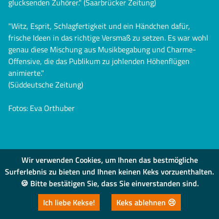
glucksenden Zuhörer." (Saarbrücker Zeitung)
"Witz, Esprit, Schlagfertigkeit und ein Händchen dafür,
frische Ideen in das richtige Versmaß zu setzen. Es war wohl
genau diese Mischung aus Musikbegabung und Charme-
Offensive, die das Publikum zu johlenden Höhenflügen
animierte."
(Süddeutsche Zeitung)
Fotos: Eva Orthuber
Wir verwenden Cookies, um Ihnen das bestmögliche
Surferlebnis zu bieten und Ihnen keinen Keks vorzuenthalten.
🍪 Bitte bestätigen Sie, dass Sie einverstanden sind.
IMPRESSUM
|
DATENSCHUTZ
Ich liebe Kekse!
Keks ablehnen 😢