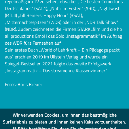
regelmäßig im TV zu sehen, etwa bei „Die besten Comedians
Deutschlands“ (SAT.1), „Nuhr im Ersten“ (ARD), „Nightwash
(RTLII) „Till Reiners' Happy Hour“ (3SAT),
„Mitternachtsspitzen“ (WDR) oder in der „NDR Talk Show“
(NDR). Zudem zeichneten die Firmen STARKLfilm und die hb
all productions GmbH das Solo „Instagrammatik“ im Auftrag
des WDR fürs Fernsehen auf.
Sein erstes Buch „World of Lehrkraft – Ein Pädagoge packt
aus“ erschien 2019 im Ullstein Verlag und wurde ein
Spiegel-Bestseller. 2021 folgte das zweite Erfolgswerk
„Instagrammatik – Das streamende Klassenzimmer“.
Fotos: Boris Breuer
Wir verwenden Cookies, um Ihnen das bestmögliche
Surferlebnis zu bieten und Ihnen keinen Keks vorzuenthalten.
🍪 Bitte bestätigen Sie, dass Sie einverstanden sind.