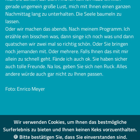
gerade ungemein große Lust, mich mit Ihnen einen ganzen
Nachmittag lang zu unterhalten. Die Seele baumeln zu
lassen.
Oder wir machen das abends. Nach meinem Programm. Ich
erzähle ein bisschen was, dann singe ich noch was und dann
quatschen wir zwei mal so richtig schön. Oder Sie bringen
noch jemanden mit. Oder mehrere. Falls Ihnen das mit mir
allein zu schnell geht. Fände ich auch ok. Sie haben sicher
auch tolle Freunde. Na los, geben Sie sich nen Ruck. Alles
andere würde auch gar nicht zu Ihnen passen.
Foto: Enrico Meyer
Wir verwenden Cookies, um Ihnen das bestmögliche
Surferlebnis zu bieten und Ihnen keinen Keks vorzuenthalten.
🍪 Bitte bestätigen Sie, dass Sie einverstanden sind.
IMPRESSUM
|
DATENSCHUTZ