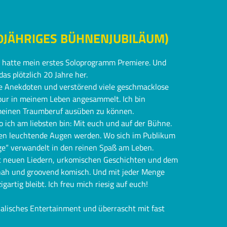
JÄHRIGES BÜHNENJUBILÄUM)
4 hatte mein erstes Soloprogramm Premiere. Und
das plötzlich 20 Jahre her.
se Anekdoten und verstörend viele geschmacklose
Tour in meinem Leben angesammelt. Ich bin
 meinen Traumberuf ausüben zu können.
 ich am liebsten bin: Mit euch und auf der Bühne.
en leuchtende Augen werden. Wo sich im Publikum
nge“ verwandelt in den reinen Spaß am Leben.
mit neuen Liedern, urkomischen Geschichten und dem
 nah und groovend komisch. Und mit jeder Menge
gartig bleibt. Ich freu mich riesig auf euch!
kalisches Entertainment und überrascht mit fast