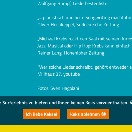
Wolfgang Rumpf, Liederbestenliste
„... pianistisch und beim Songwriting macht ih
Oliver Hochkeppel, Süddeutsche Zeitung
„Michael Krebs rockt den Saal mit seinem furios
Jazz, Musical oder Hip Hop: Krebs kann einfach a
Reiner Lang, Hohenloher Zeitung
"Wer solche Lieder schreibt, gehört entweder e
Millhaus 37, youtube
Fotos: Sven Hagolani
urferlebnis zu bieten und Ihnen keinen Keks vorzuenthalten. 🍪
Ich liebe Kekse!
Keks ablehnen 😢