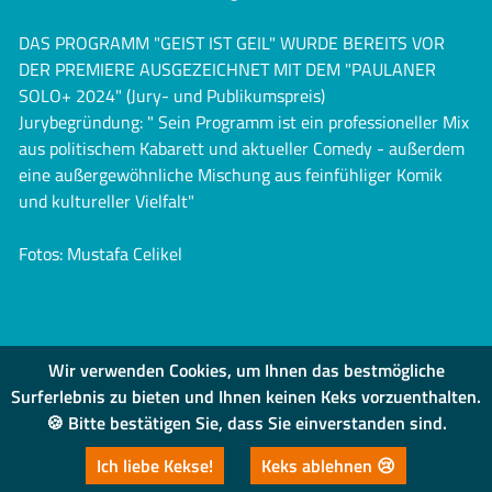
DAS PROGRAMM "GEIST IST GEIL" WURDE BEREITS VOR
DER PREMIERE AUSGEZEICHNET MIT DEM "PAULANER
SOLO+ 2024" (Jury- und Publikumspreis)
Jurybegründung: " Sein Programm ist ein professioneller Mix
aus politischem Kabarett und aktueller Comedy - außerdem
eine außergewöhnliche Mischung aus feinfühliger Komik
und kultureller Vielfalt"
Fotos: Mustafa Celikel
Wir verwenden Cookies, um Ihnen das bestmögliche
Surferlebnis zu bieten und Ihnen keinen Keks vorzuenthalten.
🍪 Bitte bestätigen Sie, dass Sie einverstanden sind.
IMPRESSUM
|
DATENSCHUTZ
Ich liebe Kekse!
Keks ablehnen 😢