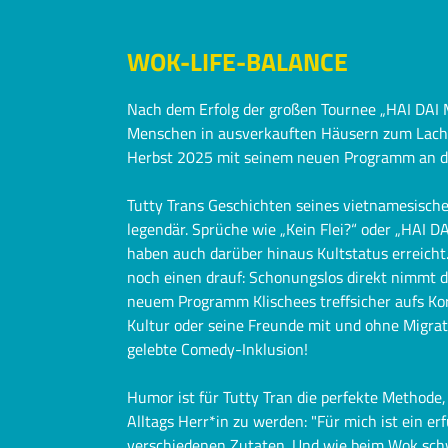
WOK-LIFE-BALANCE
Nach dem Erfolg der großen Tournee „HAI DAI M
Menschen in ausverkauften Häusern zum Lachen
Herbst 2025 mit seinem neuen Programm an de
Tutty Trans Geschichten seines vietnamesisch
legendär. Sprüche wie „Kein Flei?“ oder „HAI 
haben auch darüber hinaus Kultstatus erreicht
noch einen drauf: Schonungslos direkt nimmt 
neuem Programm Klischees treffsicher aufs Kor
Kultur oder seine Freunde mit und ohne Migrati
gelebte Comedy-Inklusion!
Humor ist für Tutty Tran die perfekte Method
Alltags Herr*in zu werden: "Für mich ist ein e
verschiedenen Zutaten. Und wie beim Wok schwen