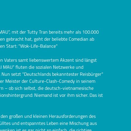
AU“, mit der Tutty Tran bereits mehr als 100.000
 gebracht hat, geht der beliebte Comedian ab
n Start: "Wok-Life-Balance"
en Vaters samt liebenswertem Akzent sind längst
DAI MAU“ fluten die sozialen Netzwerke und
. Nun setzt "Deutschlands bekanntester Reisbürger"
der Meister der Culture-Clash-Comedy in seinem
n – ob sich selbst, die deutsch-vietnamesische
onshintergrund: Niemand ist vor ihm sicher. Das ist
e, den großen und kleinen Herausforderungen des
rfülltes und entspanntes Leben eine Mischung aus
ken ist es gar nicht so einfach, die richtige